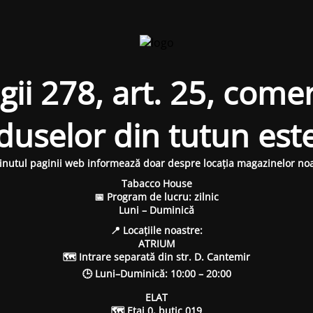
i 278, art. 25, comer
oduselor din tutun est
inutul paginii web informează doar despre locația magazinelor noa
Tabacco House
📅 Program de lucru: zilnic
Luni – Duminică
📍 Locațiile noastre:
ATRIUM
🗺 Intrare separată din str. D. Cantemir
🕒 Luni–Duminică: 10:00 – 20:00
ELAT
🗺 Etaj 0, butic 019