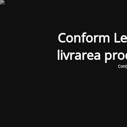
Conform Legi
livrarea pr
Conț