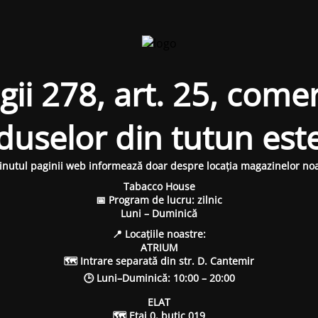
i 278, art. 25, comer
oduselor din tutun est
inutul paginii web informează doar despre locația magazinelor noa
Tabacco House
📅 Program de lucru: zilnic
Luni – Duminică
📍 Locațiile noastre:
ATRIUM
🗺 Intrare separată din str. D. Cantemir
🕒 Luni–Duminică: 10:00 – 20:00
ELAT
🗺 Etaj 0, butic 019