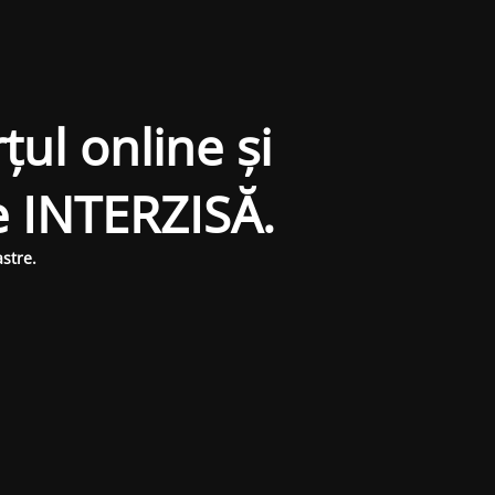
țul online și
e INTERZISĂ.
stre.