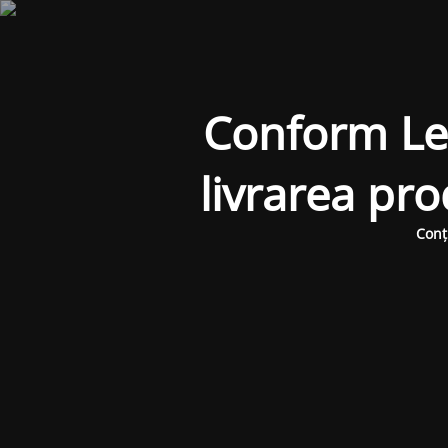
Conform Legi
livrarea pr
Conț