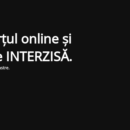
țul online și
e INTERZISĂ.
stre.