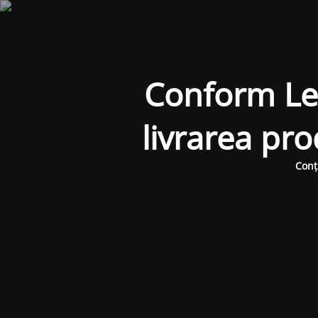
Conform Legi
livrarea pr
Conț