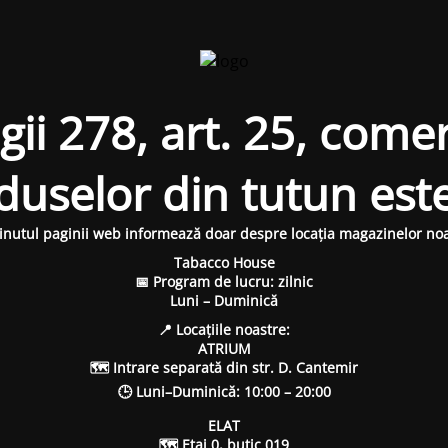
i 278, art. 25, comer
oduselor din tutun est
inutul paginii web informează doar despre locația magazinelor noa
Tabacco House
📅 Program de lucru: zilnic
Luni – Duminică
📍 Locațiile noastre:
ATRIUM
🗺 Intrare separată din str. D. Cantemir
🕒 Luni–Duminică: 10:00 – 20:00
ELAT
🗺 Etaj 0, butic 019