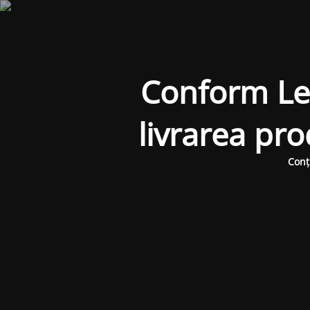
Conform Legi
livrarea pr
Conț