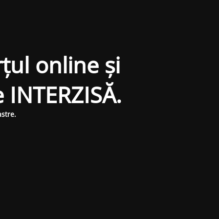
țul online și
e INTERZISĂ.
stre.