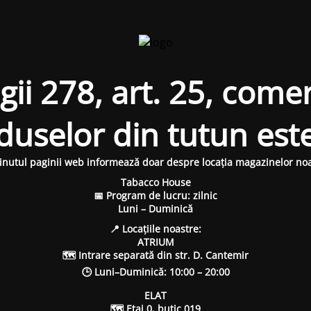
i 278, art. 25, comer
oduselor din tutun est
inutul paginii web informează doar despre locația magazinelor noa
Tabacco House
📅 Program de lucru: zilnic
Luni – Duminică
📍 Locațiile noastre:
ATRIUM
🗺 Intrare separată din str. D. Cantemir
🕒 Luni–Duminică: 10:00 – 20:00
ELAT
🗺 Etaj 0, butic 019