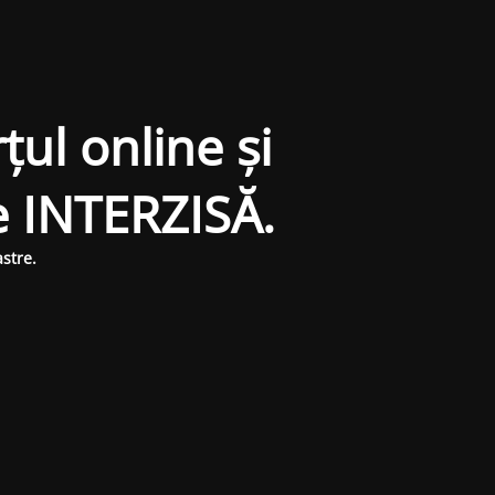
țul online și
e INTERZISĂ.
stre.