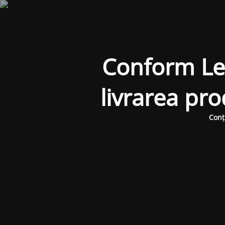
Conform Legi
livrarea pr
Conț