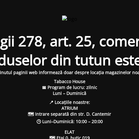
i 278, art. 25, comer
oduselor din tutun est
inutul paginii web informează doar despre locația magazinelor noa
Tabacco House
📅 Program de lucru: zilnic
Luni – Duminică
📍 Locațiile noastre:
ATRIUM
🗺 Intrare separată din str. D. Cantemir
🕒 Luni–Duminică: 10:00 – 20:00
ELAT
🗺 Etaj 0, butic 019