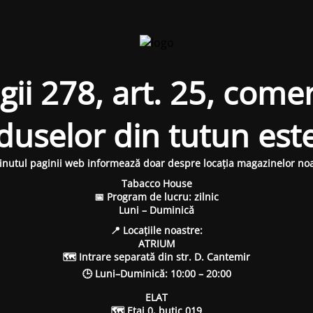
i 278, art. 25, comer
oduselor din tutun est
inutul paginii web informează doar despre locația magazinelor noa
Tabacco House
📅 Program de lucru: zilnic
Luni – Duminică
📍 Locațiile noastre:
ATRIUM
🗺 Intrare separată din str. D. Cantemir
🕒 Luni–Duminică: 10:00 – 20:00
ELAT
🗺 Etaj 0, butic 019