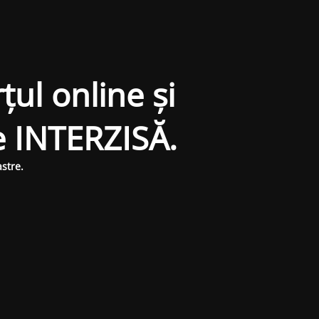
țul online și
e INTERZISĂ.
stre.