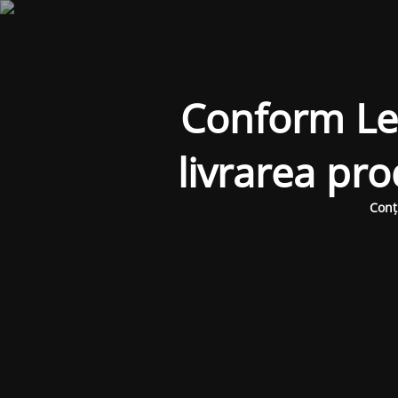
Conform Legi
livrarea pr
Conț