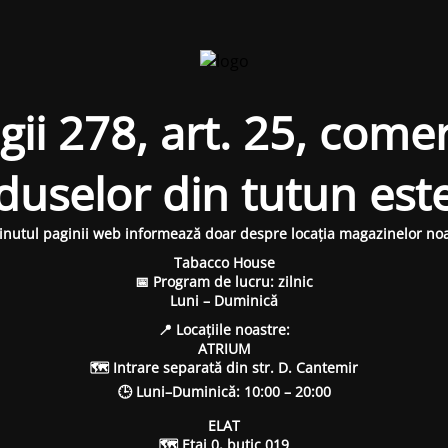
i 278, art. 25, comer
oduselor din tutun est
inutul paginii web informează doar despre locația magazinelor noa
Tabacco House
📅 Program de lucru: zilnic
Luni – Duminică
📍 Locațiile noastre:
ATRIUM
🗺 Intrare separată din str. D. Cantemir
🕒 Luni–Duminică: 10:00 – 20:00
ELAT
🗺 Etaj 0, butic 019