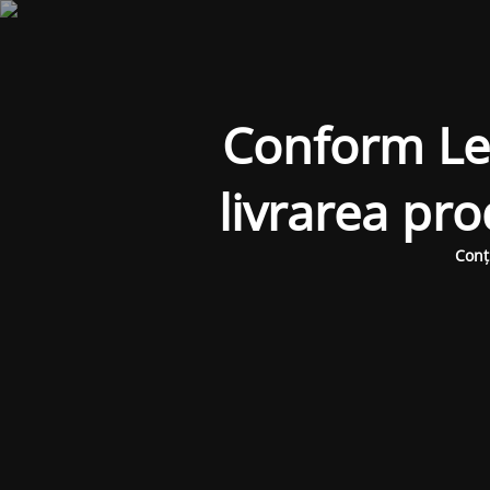
Conform Legi
livrarea pr
Conț