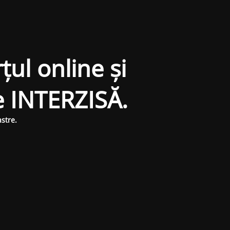
țul online și
e INTERZISĂ.
stre.