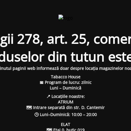
i 278, art. 25, comer
oduselor din tutun est
inutul paginii web informează doar despre locația magazinelor noa
Tabacco House
📅 Program de lucru: zilnic
Luni – Duminică
📍 Locațiile noastre:
ATRIUM
🗺 Intrare separată din str. D. Cantemir
🕒 Luni–Duminică: 10:00 – 20:00
ELAT
🗺 Etaj 0, butic 019