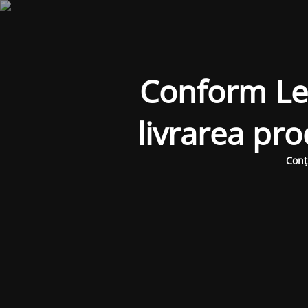
Conform Legi
livrarea pr
Conț