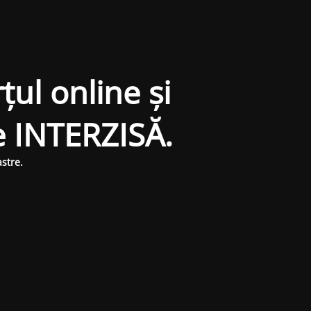
țul online și
e INTERZISĂ.
stre.