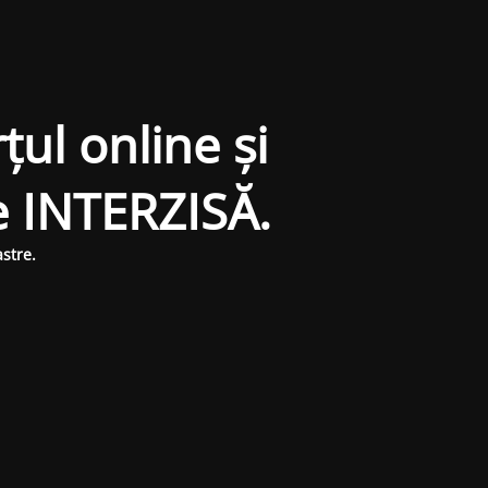
țul online și
e INTERZISĂ.
stre.