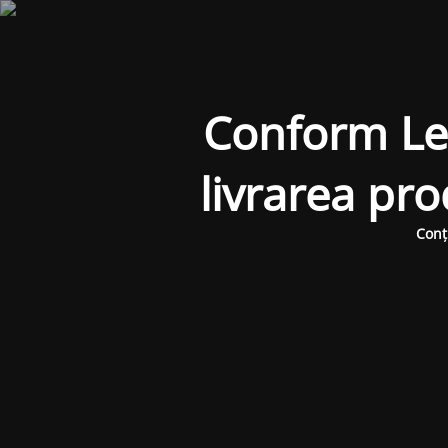
Conform Legi
livrarea pr
Conț