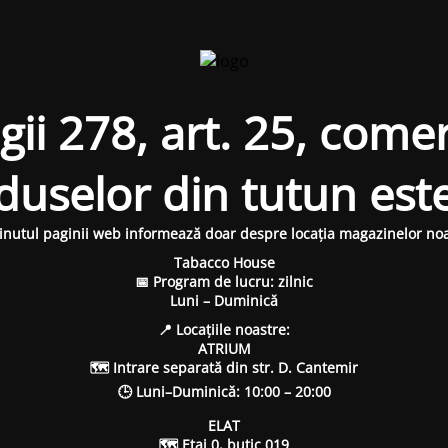
i 278, art. 25, comer
oduselor din tutun est
inutul paginii web informează doar despre locația magazinelor noa
Tabacco House
📅 Program de lucru: zilnic
Luni – Duminică
📍 Locațiile noastre:
ATRIUM
🗺 Intrare separată din str. D. Cantemir
🕒 Luni–Duminică: 10:00 – 20:00
ELAT
🗺 Etaj 0, butic 019