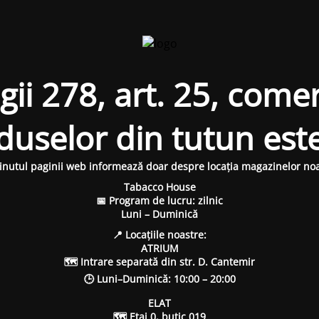
i 278, art. 25, comer
oduselor din tutun est
inutul paginii web informează doar despre locația magazinelor noa
Tabacco House
📅 Program de lucru: zilnic
Luni – Duminică
📍 Locațiile noastre:
ATRIUM
🗺 Intrare separată din str. D. Cantemir
🕒 Luni–Duminică: 10:00 – 20:00
ELAT
🗺 Etaj 0, butic 019