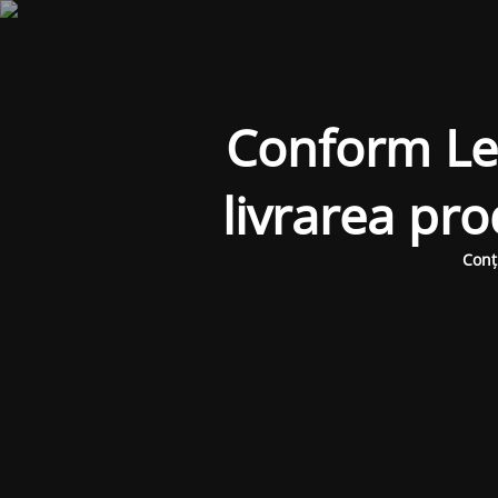
Conform Legi
livrarea pr
Conț