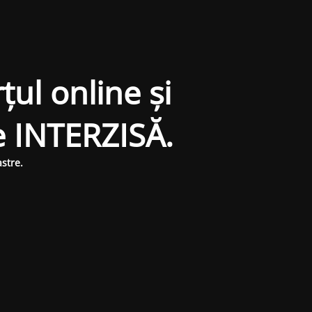
țul online și
e INTERZISĂ.
stre.