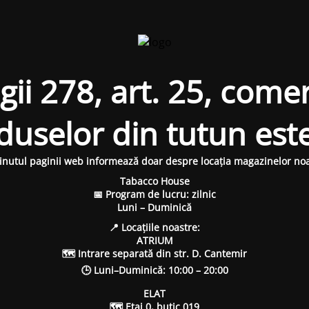
i 278, art. 25, comer
oduselor din tutun est
inutul paginii web informează doar despre locația magazinelor noa
Tabacco House
📅 Program de lucru: zilnic
Luni – Duminică
📍 Locațiile noastre:
ATRIUM
🗺 Intrare separată din str. D. Cantemir
🕒 Luni–Duminică: 10:00 – 20:00
ELAT
🗺 Etaj 0, butic 019