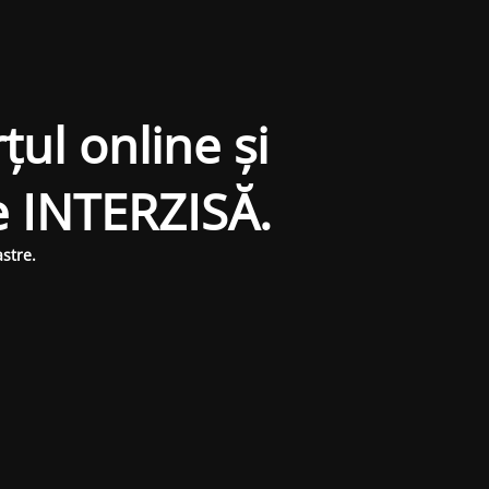
țul online și
e INTERZISĂ.
stre.