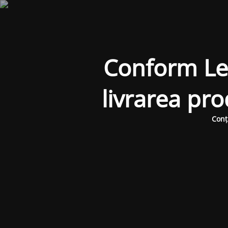
Conform Legi
livrarea pr
Conț