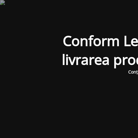
Conform Legi
livrarea pr
Conț