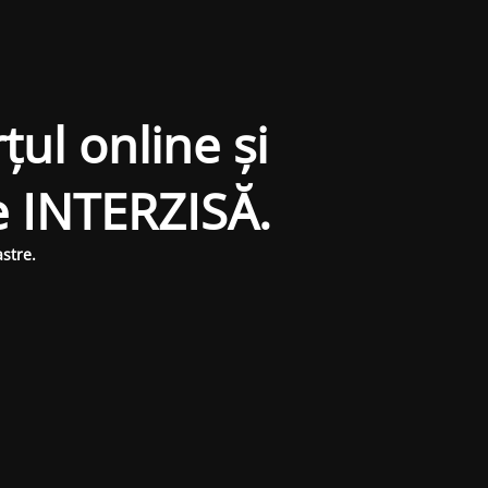
țul online și
e INTERZISĂ.
stre.