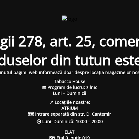
i 278, art. 25, comer
oduselor din tutun est
inutul paginii web informează doar despre locația magazinelor noa
Tabacco House
📅 Program de lucru: zilnic
Luni – Duminică
📍 Locațiile noastre:
ATRIUM
🗺 Intrare separată din str. D. Cantemir
🕒 Luni–Duminică: 10:00 – 20:00
ELAT
🗺 Etaj 0, butic 019