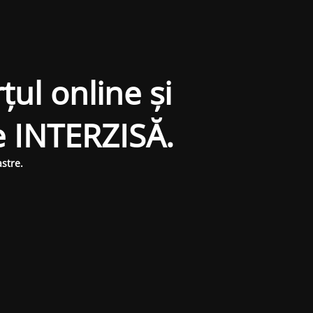
țul online și
e INTERZISĂ.
stre.