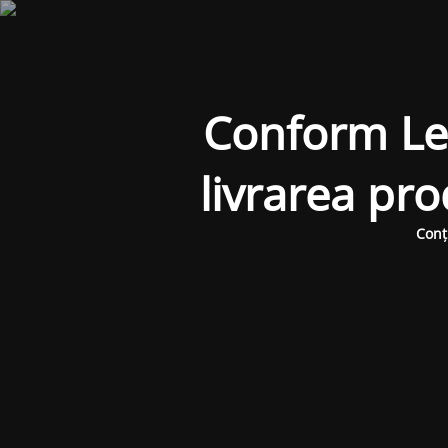
Conform Legi
livrarea pr
Conț