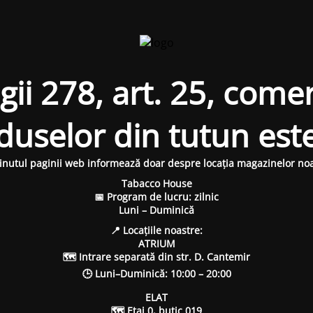
i 278, art. 25, comer
oduselor din tutun est
inutul paginii web informează doar despre locația magazinelor noa
Tabacco House
📅 Program de lucru: zilnic
Luni – Duminică
📍 Locațiile noastre:
ATRIUM
🗺 Intrare separată din str. D. Cantemir
🕒 Luni–Duminică: 10:00 – 20:00
ELAT
🗺 Etaj 0, butic 019