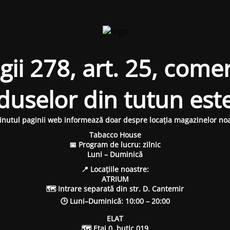
i 278, art. 25, comer
oduselor din tutun est
inutul paginii web informează doar despre locația magazinelor noa
Tabacco House
📅 Program de lucru: zilnic
Luni – Duminică
📍 Locațiile noastre:
ATRIUM
🗺 Intrare separată din str. D. Cantemir
🕒 Luni–Duminică: 10:00 – 20:00
ELAT
🗺 Etaj 0, butic 019