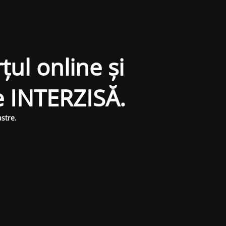
țul online și
e INTERZISĂ.
stre.