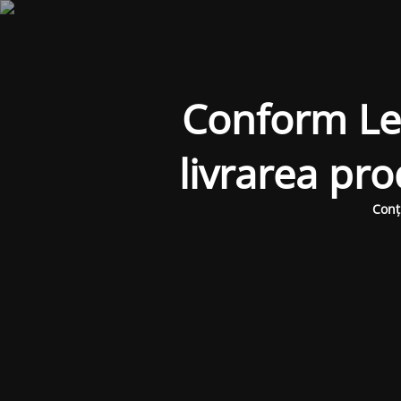
Conform Legi
livrarea pr
Conț