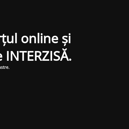
țul online și
e INTERZISĂ.
stre.