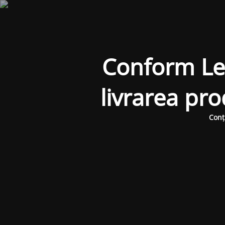
Conform Legi
livrarea pr
Conț