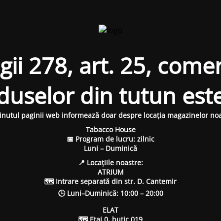
i 278, art. 25, comer
oduselor din tutun est
inutul paginii web informează doar despre locația magazinelor noa
Tabacco House
📅 Program de lucru: zilnic
Luni – Duminică
📍 Locațiile noastre:
ATRIUM
🗺 Intrare separată din str. D. Cantemir
🕒 Luni–Duminică: 10:00 – 20:00
ELAT
🗺 Etaj 0, butic 019