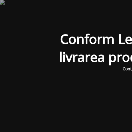
Conform Legi
livrarea pr
Conț