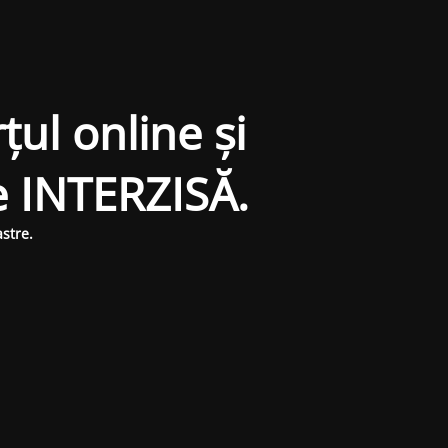
țul online și
e INTERZISĂ.
stre.