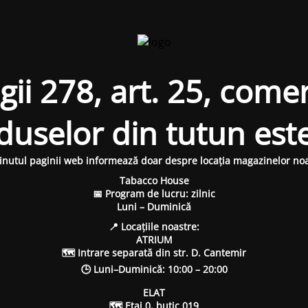
i 278, art. 25, comer
oduselor din tutun est
inutul paginii web informează doar despre locația magazinelor noa
Tabacco House
📅 Program de lucru: zilnic
Luni – Duminică
📍 Locațiile noastre:
ATRIUM
🗺 Intrare separată din str. D. Cantemir
🕒 Luni–Duminică: 10:00 – 20:00
ELAT
🗺 Etaj 0, butic 019