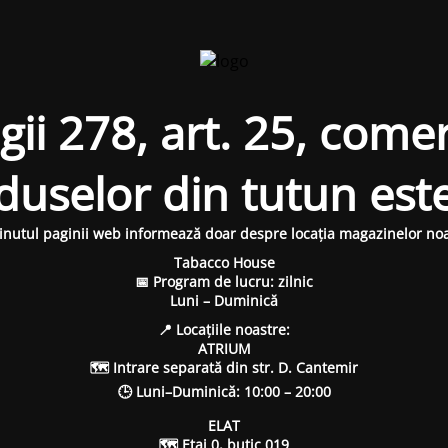
i 278, art. 25, comer
oduselor din tutun est
inutul paginii web informează doar despre locația magazinelor noa
Tabacco House
📅 Program de lucru: zilnic
Luni – Duminică
📍 Locațiile noastre:
ATRIUM
🗺 Intrare separată din str. D. Cantemir
🕒 Luni–Duminică: 10:00 – 20:00
ELAT
🗺 Etaj 0, butic 019