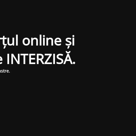
țul online și
e INTERZISĂ.
stre.