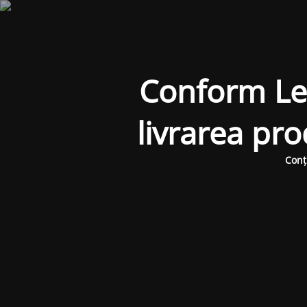
Conform Legi
livrarea pr
Conț