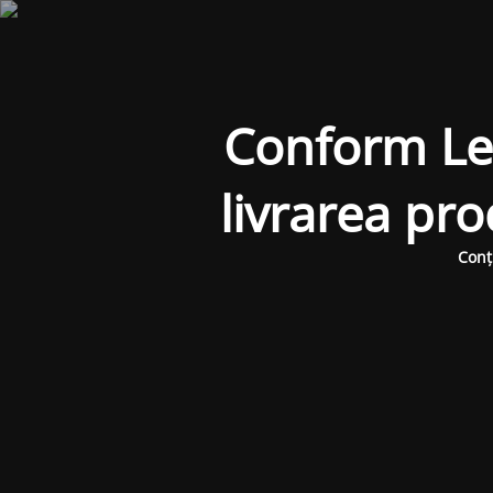
Conform Legi
livrarea pr
Conț