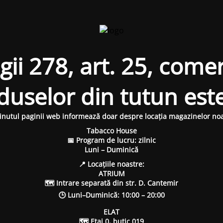
i 278, art. 25, comer
oduselor din tutun est
inutul paginii web informează doar despre locația magazinelor noa
Tabacco House
📅 Program de lucru: zilnic
Luni – Duminică
📍 Locațiile noastre:
ATRIUM
🗺 Intrare separată din str. D. Cantemir
🕒 Luni–Duminică: 10:00 – 20:00
ELAT
🗺 Etaj 0, butic 019