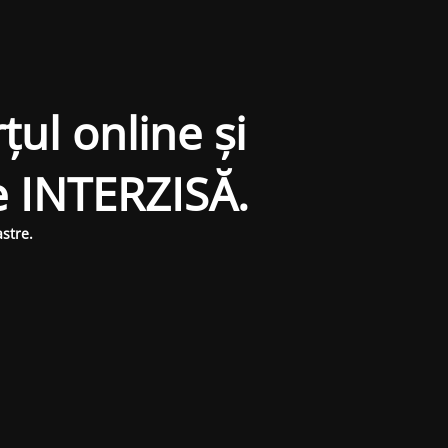
țul online și
e INTERZISĂ.
stre.