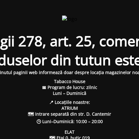
i 278, art. 25, comer
oduselor din tutun est
inutul paginii web informează doar despre locația magazinelor noa
Tabacco House
📅 Program de lucru: zilnic
Luni – Duminică
📍 Locațiile noastre:
ATRIUM
🗺 Intrare separată din str. D. Cantemir
🕒 Luni–Duminică: 10:00 – 20:00
ELAT
🗺 Etaj 0, butic 019