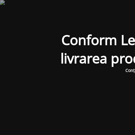
Conform Legi
livrarea pr
Conț