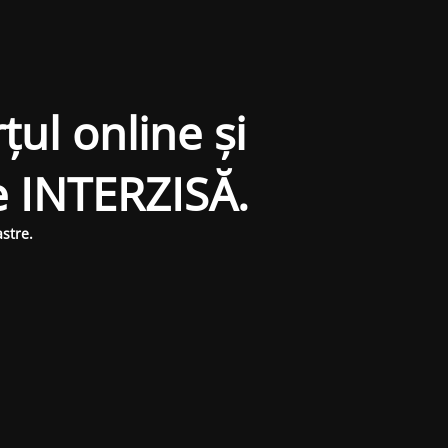
țul online și
e INTERZISĂ.
stre.