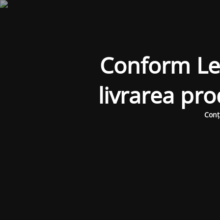
Conform Legi
livrarea pr
Conț