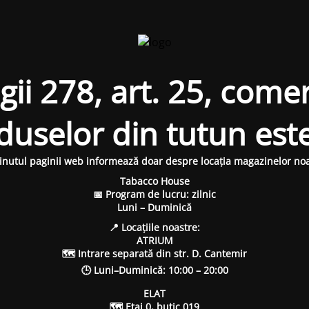
i 278, art. 25, comer
oduselor din tutun est
inutul paginii web informează doar despre locația magazinelor noa
Tabacco House
📅 Program de lucru: zilnic
Luni – Duminică
📍 Locațiile noastre:
ATRIUM
🗺 Intrare separată din str. D. Cantemir
🕒 Luni–Duminică: 10:00 – 20:00
ELAT
🗺 Etaj 0, butic 019