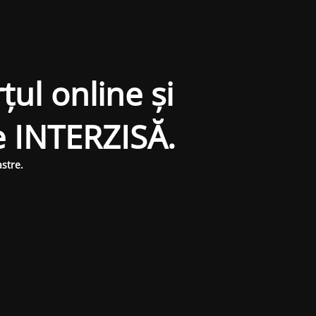
țul online și
e INTERZISĂ.
stre.