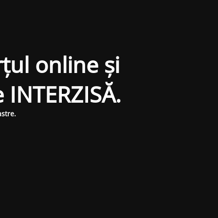
țul online și
e INTERZISĂ.
stre.