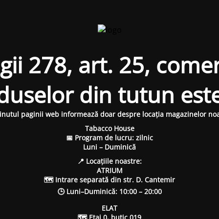
i 278, art. 25, comer
oduselor din tutun est
inutul paginii web informează doar despre locația magazinelor noa
Tabacco House
📅 Program de lucru: zilnic
Luni – Duminică
📍 Locațiile noastre:
ATRIUM
🗺 Intrare separată din str. D. Cantemir
🕒 Luni–Duminică: 10:00 – 20:00
ELAT
🗺 Etaj 0, butic 019