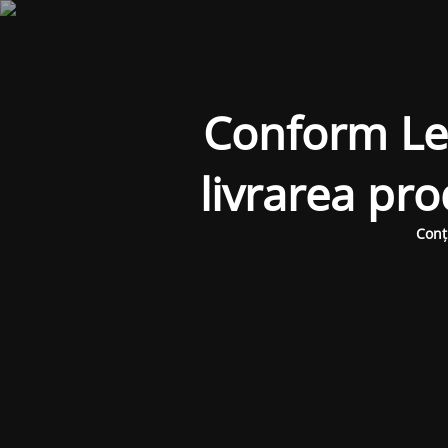
Conform Legi
livrarea pr
Conț