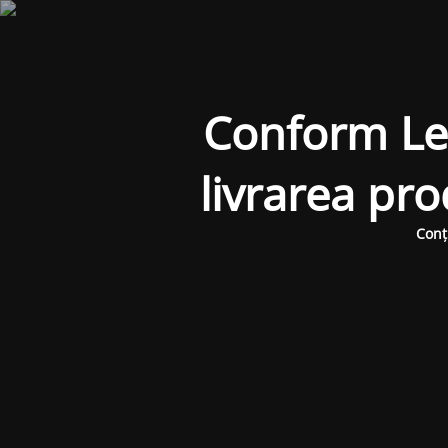
Conform Legi
livrarea pr
Conț