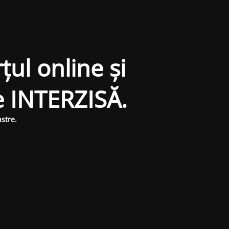
țul online și
e INTERZISĂ.
stre.