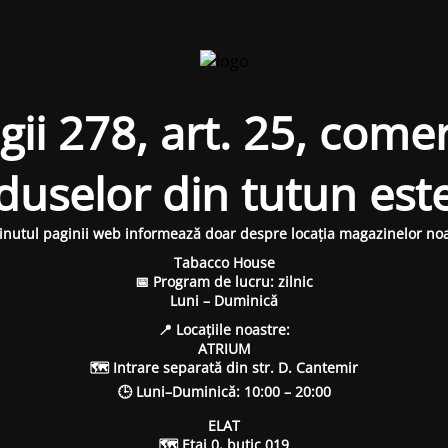
i 278, art. 25, comer
oduselor din tutun est
inutul paginii web informează doar despre locația magazinelor noa
Tabacco House
📅 Program de lucru: zilnic
Luni – Duminică
📍 Locațiile noastre:
ATRIUM
🗺 Intrare separată din str. D. Cantemir
🕒 Luni–Duminică: 10:00 – 20:00
ELAT
🗺 Etaj 0, butic 019