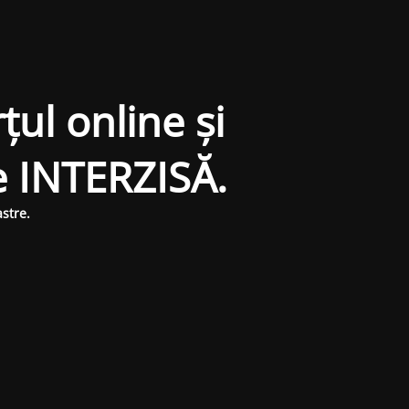
țul online și
e INTERZISĂ.
stre.