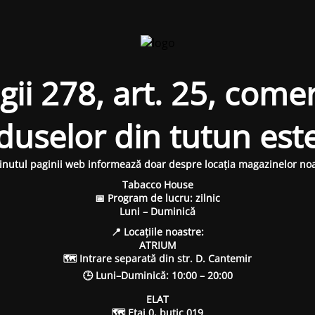
i 278, art. 25, comer
oduselor din tutun est
inutul paginii web informează doar despre locația magazinelor noa
Tabacco House
📅 Program de lucru: zilnic
Luni – Duminică
📍 Locațiile noastre:
ATRIUM
🗺 Intrare separată din str. D. Cantemir
🕒 Luni–Duminică: 10:00 – 20:00
ELAT
🗺 Etaj 0, butic 019