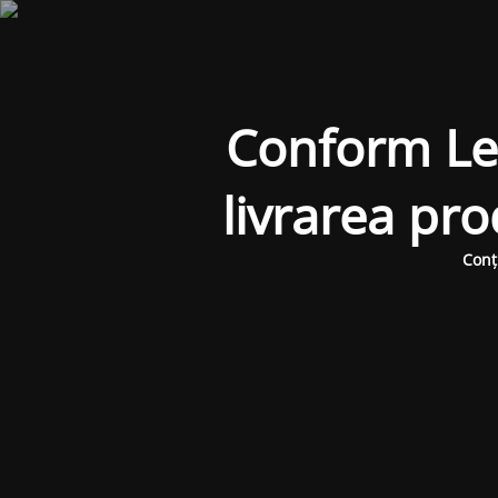
Conform Legi
livrarea pr
Conț