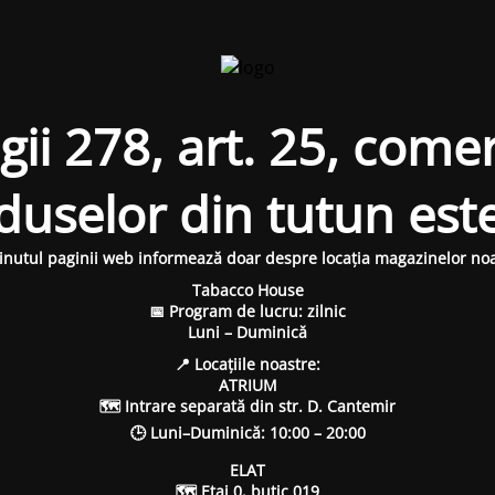
i 278, art. 25, comer
oduselor din tutun est
inutul paginii web informează doar despre locația magazinelor noa
Tabacco House
📅 Program de lucru: zilnic
Luni – Duminică
📍 Locațiile noastre:
ATRIUM
🗺 Intrare separată din str. D. Cantemir
🕒 Luni–Duminică: 10:00 – 20:00
ELAT
🗺 Etaj 0, butic 019