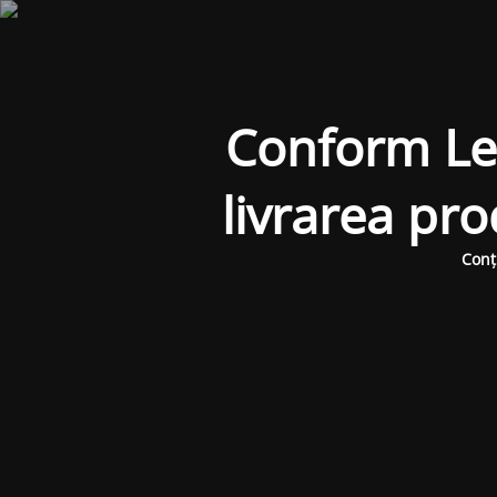
Conform Legi
livrarea pr
Conț