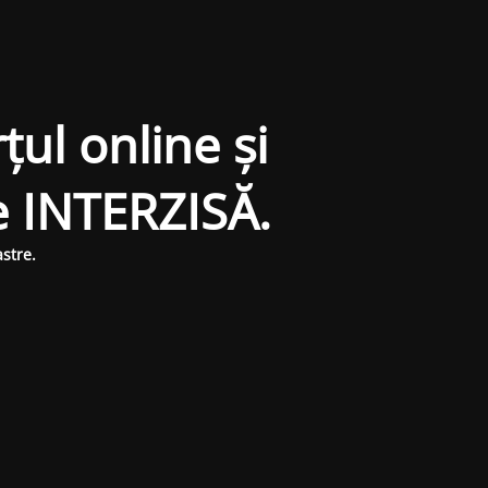
țul online și
e INTERZISĂ.
stre.