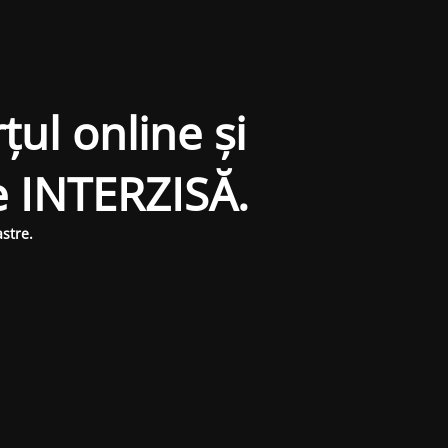
țul online și
e INTERZISĂ.
stre.