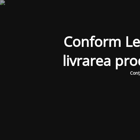
Conform Legi
livrarea pr
Conț