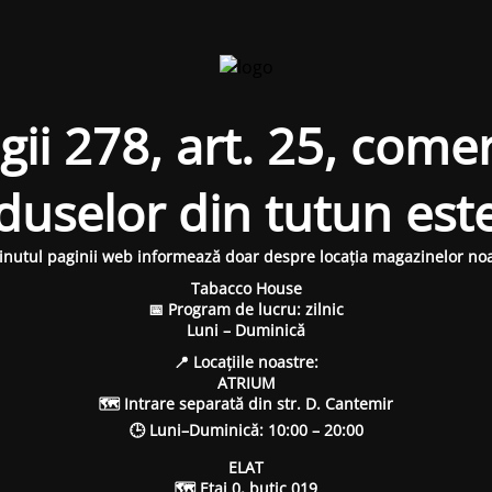
i 278, art. 25, comer
oduselor din tutun est
inutul paginii web informează doar despre locația magazinelor noa
Tabacco House
📅 Program de lucru: zilnic
Luni – Duminică
📍 Locațiile noastre:
ATRIUM
🗺 Intrare separată din str. D. Cantemir
🕒 Luni–Duminică: 10:00 – 20:00
ELAT
🗺 Etaj 0, butic 019