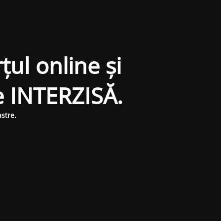
țul online și
e INTERZISĂ.
stre.