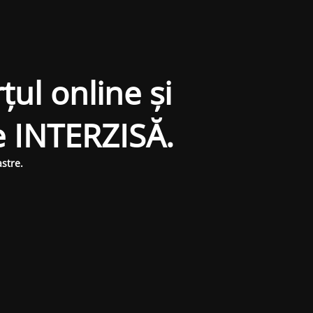
țul online și
e INTERZISĂ.
stre.