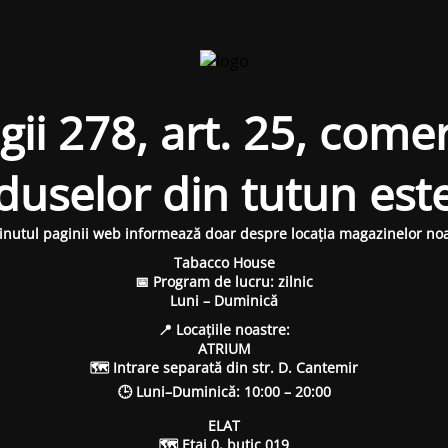
i 278, art. 25, comer
oduselor din tutun est
inutul paginii web informează doar despre locația magazinelor noa
Tabacco House
📅 Program de lucru: zilnic
Luni – Duminică
📍 Locațiile noastre:
ATRIUM
🗺 Intrare separată din str. D. Cantemir
🕒 Luni–Duminică: 10:00 – 20:00
ELAT
🗺 Etaj 0, butic 019