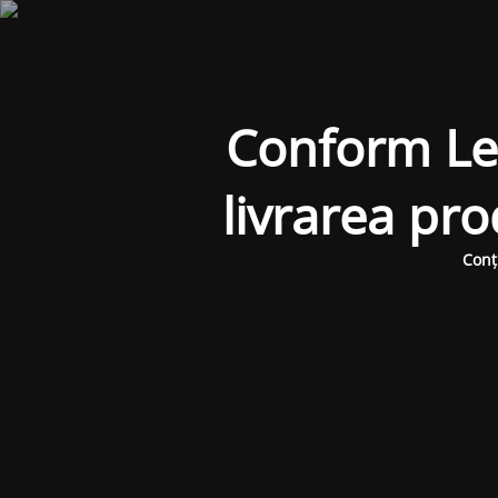
Conform Legi
livrarea pr
Conț