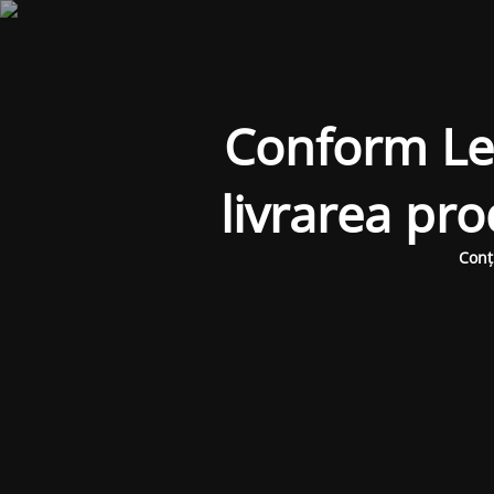
Conform Legi
livrarea pr
Conț