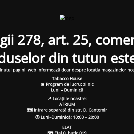
i 278, art. 25, comer
oduselor din tutun est
inutul paginii web informează doar despre locația magazinelor noa
Tabacco House
📅 Program de lucru: zilnic
Luni – Duminică
📍 Locațiile noastre:
ATRIUM
🗺 Intrare separată din str. D. Cantemir
🕒 Luni–Duminică: 10:00 – 20:00
ELAT
🗺 Etaj 0, butic 019