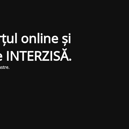
țul online și
e INTERZISĂ.
stre.