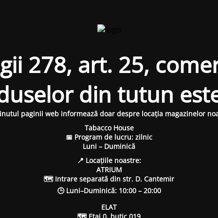
i 278, art. 25, comer
oduselor din tutun est
inutul paginii web informează doar despre locația magazinelor noa
Tabacco House
📅 Program de lucru: zilnic
Luni – Duminică
📍 Locațiile noastre:
ATRIUM
🗺 Intrare separată din str. D. Cantemir
🕒 Luni–Duminică: 10:00 – 20:00
ELAT
🗺 Etaj 0, butic 019