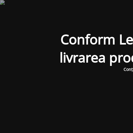
Conform Legi
livrarea pr
Conț