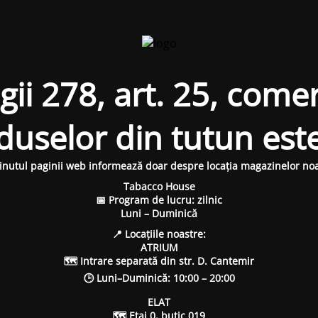
i 278, art. 25, comer
oduselor din tutun est
inutul paginii web informează doar despre locația magazinelor noa
Tabacco House
📅 Program de lucru: zilnic
Luni – Duminică
📍 Locațiile noastre:
ATRIUM
🗺 Intrare separată din str. D. Cantemir
🕒 Luni–Duminică: 10:00 – 20:00
ELAT
🗺 Etaj 0, butic 019