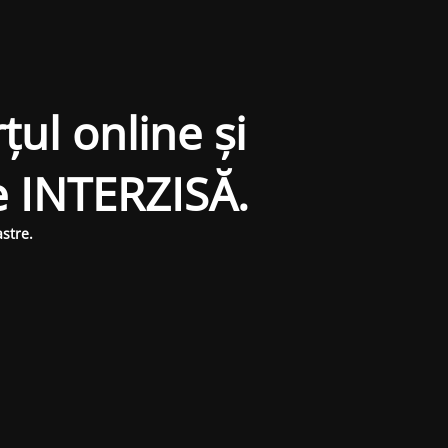
țul online și
e INTERZISĂ.
stre.