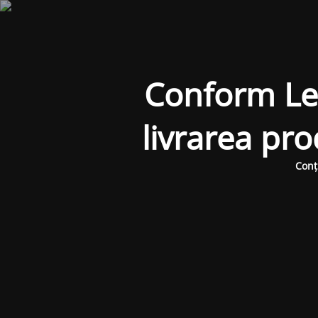
Conform Legi
livrarea pr
Conț