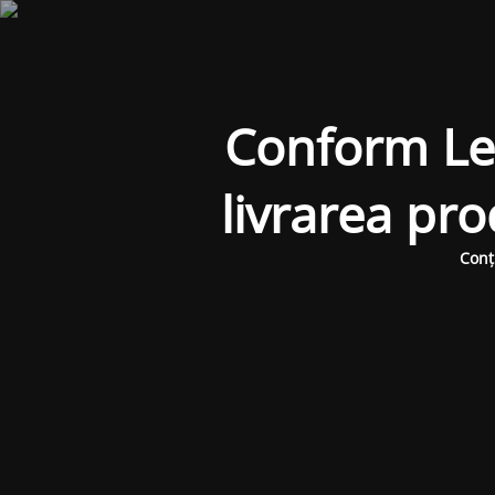
Conform Legi
livrarea pr
Conț