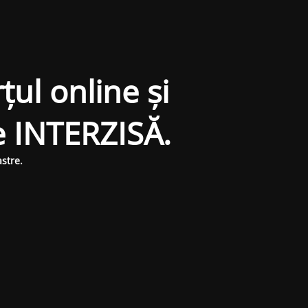
țul online și
e INTERZISĂ.
stre.