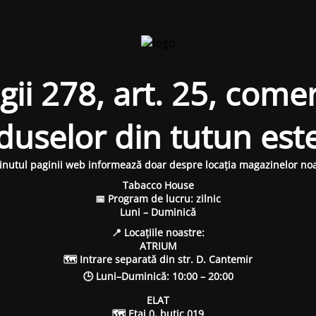
i 278, art. 25, comer
oduselor din tutun est
inutul paginii web informează doar despre locația magazinelor noa
Tabacco House
📅 Program de lucru: zilnic
Luni – Duminică
📍 Locațiile noastre:
ATRIUM
🗺 Intrare separată din str. D. Cantemir
🕒 Luni–Duminică: 10:00 – 20:00
ELAT
🗺 Etaj 0, butic 019