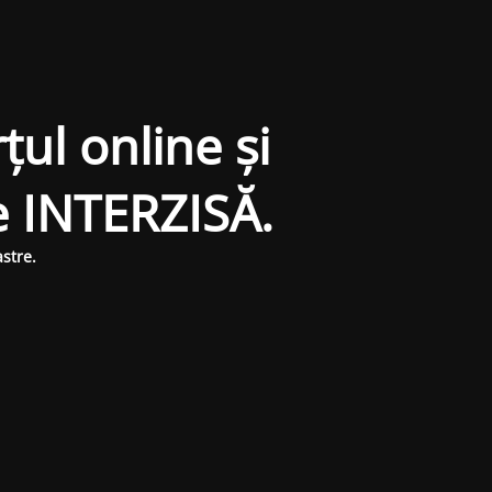
țul online și
e INTERZISĂ.
stre.