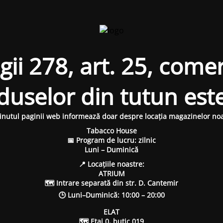
i 278, art. 25, comer
oduselor din tutun est
inutul paginii web informează doar despre locația magazinelor noa
Tabacco House
📅 Program de lucru: zilnic
Luni – Duminică
📍 Locațiile noastre:
ATRIUM
🗺 Intrare separată din str. D. Cantemir
🕒 Luni–Duminică: 10:00 – 20:00
ELAT
🗺 Etaj 0, butic 019