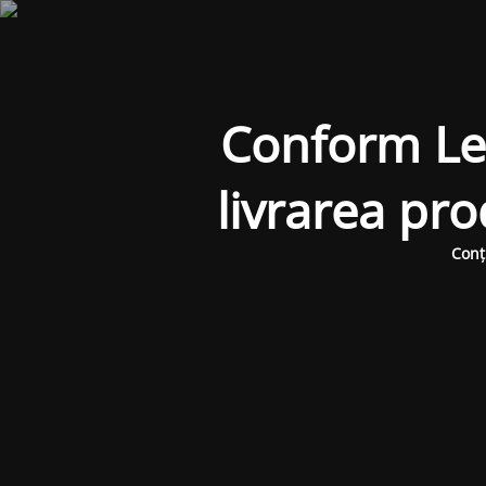
Conform Legi
livrarea pr
Conț