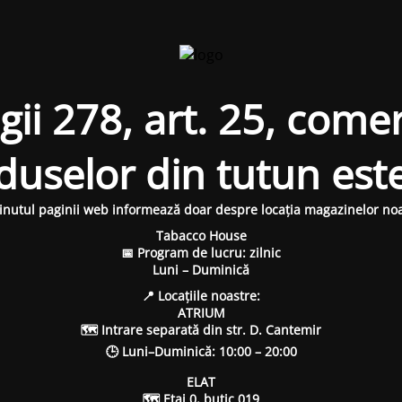
i 278, art. 25, comer
oduselor din tutun est
inutul paginii web informează doar despre locația magazinelor noa
Tabacco House
📅 Program de lucru: zilnic
Luni – Duminică
📍 Locațiile noastre:
ATRIUM
🗺 Intrare separată din str. D. Cantemir
🕒 Luni–Duminică: 10:00 – 20:00
ELAT
🗺 Etaj 0, butic 019