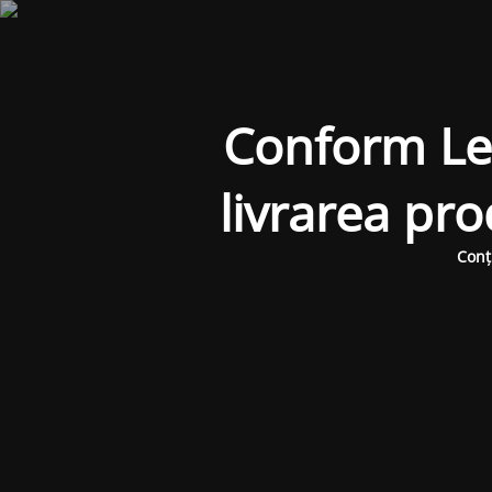
Conform Legi
livrarea pr
Conț