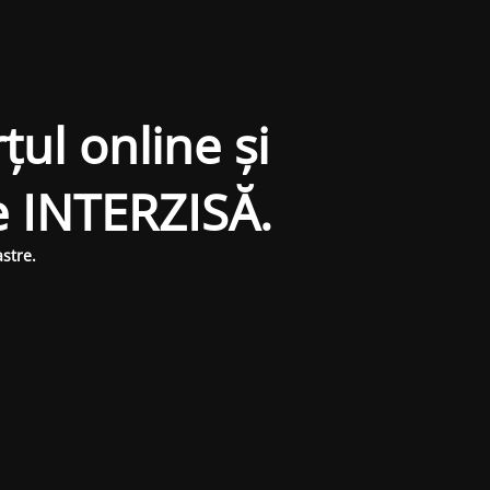
țul online și
e INTERZISĂ.
stre.