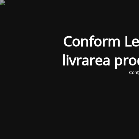
Conform Legi
livrarea pr
Conț