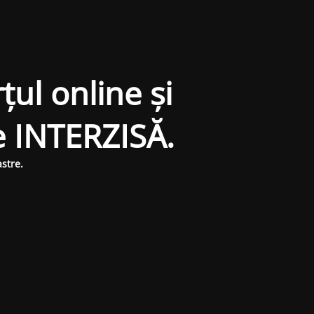
țul online și
e INTERZISĂ.
stre.