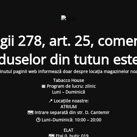
i 278, art. 25, comer
oduselor din tutun est
inutul paginii web informează doar despre locația magazinelor noa
Tabacco House
📅 Program de lucru: zilnic
Luni – Duminică
📍 Locațiile noastre:
ATRIUM
🗺 Intrare separată din str. D. Cantemir
🕒 Luni–Duminică: 10:00 – 20:00
ELAT
🗺 Etaj 0, butic 019