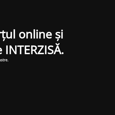
țul online și
e INTERZISĂ.
stre.