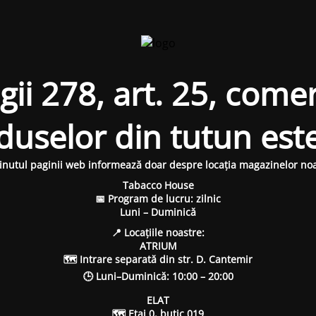
i 278, art. 25, comer
oduselor din tutun est
inutul paginii web informează doar despre locația magazinelor noa
Tabacco House
📅 Program de lucru: zilnic
Luni – Duminică
📍 Locațiile noastre:
ATRIUM
🗺 Intrare separată din str. D. Cantemir
🕒 Luni–Duminică: 10:00 – 20:00
ELAT
🗺 Etaj 0, butic 019