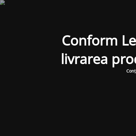
Conform Legi
livrarea pr
Conț