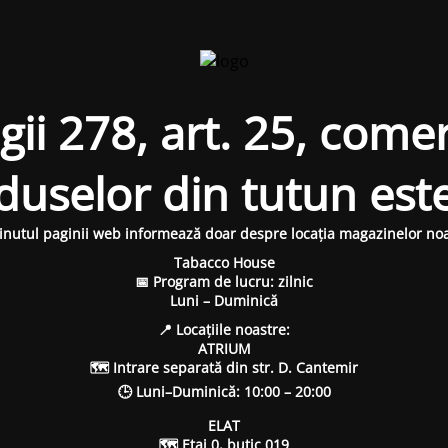
i 278, art. 25, comer
oduselor din tutun est
inutul paginii web informează doar despre locația magazinelor noa
Tabacco House
📅 Program de lucru: zilnic
Luni – Duminică
📍 Locațiile noastre:
ATRIUM
🗺 Intrare separată din str. D. Cantemir
🕒 Luni–Duminică: 10:00 – 20:00
ELAT
🗺 Etaj 0, butic 019