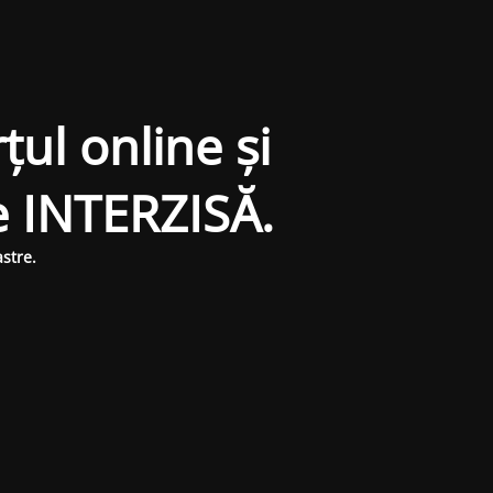
țul online și
e INTERZISĂ.
stre.