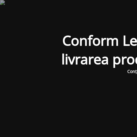
Conform Legi
livrarea pr
Conț